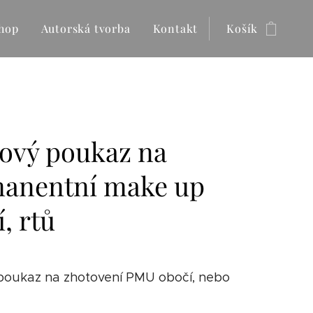
hop
Autorská tvorba
Kontakt
Košík
ový poukaz na
anentní make up
, rtů
poukaz na zhotovení PMU obočí, nebo