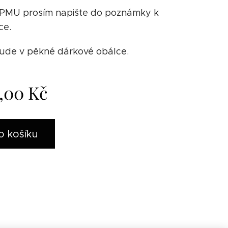
PMU prosím napište do poznámky k
ce.
ude v pěkné dárkové obálce.
,00
Kč
o košíku