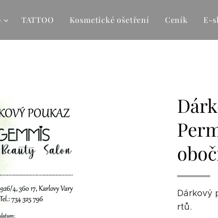
p
TATTOO
Kosmetické ošetření
Ceník
E-s
Dárk
Perm
obočí
Dárkový 
rtů.