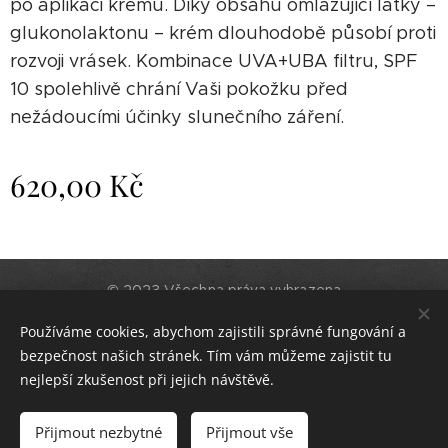
po aplikaci krému. Díky obsahu omlazující látky –
glukonolaktonu – krém dlouhodobě působí proti
rozvoji vrásek. Kombinace UVA+UBA filtru, SPF
10 spolehlivě chrání Vaši pokožku před
nežádoucími účinky slunečního záření.
620,00
Kč
© 2023 Všechna práva vyhrazena
Gemmis
Používáme cookies, abychom zajistili správné fungování a
Vytvořeno službou
Webnode
Cookies
bezpečnost našich stránek. Tím vám můžeme zajistit tu
nejlepší zkušenost při jejich návštěvě.
Do košíku
Přijmout nezbytné
Přijmout vše