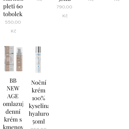
pleti 60
790,00
tobolek
Kč
550,00
Kč
BB
Noční
NEW
krém
AGE
100%
omlazující
kyselina
denní
hyaluronová
krém s
50ml
kmenovými