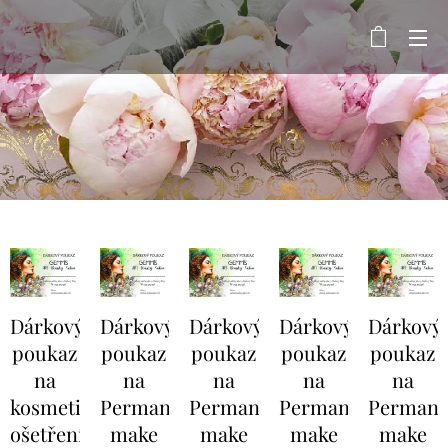
Dárkový
Dárkový
Dárkový
Dárkový
Dárkový
poukaz
poukaz
poukaz
poukaz
poukaz
na
na
na
na
na
kosmetické
Permanentní
Permanentní
Permanentní
Permane
ošetření
make
make
make
make