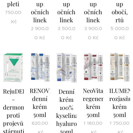
pleti
up
up
up
up
očních
očních
očních
obočí,
750,00
linek
linek
linek
rtů
Kč
2 900,0
3 500,0
3 900,0
5 000,0
0
Kč
0
Kč
0
Kč
0
Kč
ILUMEN
RENOVIA
NeoVitalia
RejuDERM
Denní
rozjasňuj
denní
regenerační
-
krém
krém
krém
krém
dermonutraceutikum
100%
50ml
50ml
50ml
proti
kyselina
projevům
hyaluronová
1 750,00
620,00
1 180,00
stárnutí
50ml
Kč
Kč
Kč